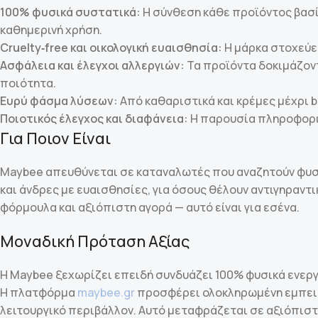
100% φυσικά συστατικά:
Η σύνθεση κάθε προϊόντος βασίζ
καθημερινή χρήση.
Cruelty‑free και οικολογική ευαισθησία:
Η μάρκα στοχεύει
Ασφάλεια και έλεγχοι αλλεργιών:
Τα προϊόντα δοκιμάζον
ποιότητα.
Ευρύ φάσμα λύσεων:
Από καθαριστικά και κρέμες μέχρι bo
Ποιοτικός έλεγχος και διαφάνεια:
Η παρουσία πληροφοριώ
Για Ποιον Είναι
Maybee απευθύνεται σε καταναλωτές που αναζητούν φυσικ
και άνδρες με ευαισθησίες, για όσους θέλουν αντιγηραντ
φόρμουλα και αξιόπιστη αγορά — αυτό είναι για εσένα.
Μοναδική Πρόταση Αξίας
Η Maybee ξεχωρίζει επειδή συνδυάζει 100% φυσικά ενεργ
Η πλατφόρμα
maybee.gr
προσφέρει ολοκληρωμένη εμπειρί
λειτουργικό περιβάλλον. Αυτό μεταφράζεται σε αξιόπιστες