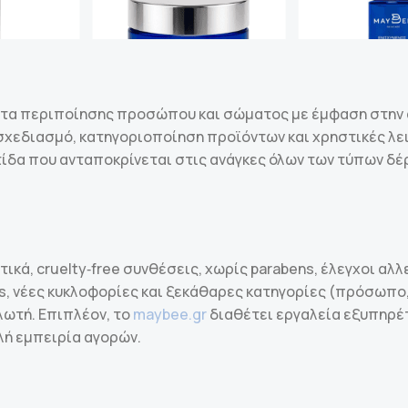
ντα περιποίησης προσώπου και σώματος με έμφαση στην 
χεδιασμό, κατηγοριοποίηση προϊόντων και χρηστικές λειτ
τίδα που ανταποκρίνεται στις ανάγκες όλων των τύπων δέ
ικά, cruelty‑free συνθέσεις, χωρίς parabens, έλεγχοι α
rs, νέες κυκλοφορίες και ξεκάθαρες κατηγορίες (πρόσωπο
λωτή. Επιπλέον, το
maybee.gr
διαθέτει εργαλεία εξυπηρέτ
λή εμπειρία αγορών.