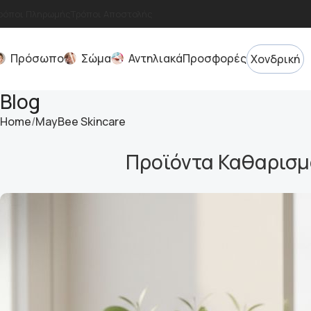
ρόποι Πληρωμής
Τρόποι Αποστολής
Πρόσωπο
Σώμα
Αντηλιακά
Προσφορές
Χονδρική
Blog
Home
MayBee Skincare
Προϊόντα Καθαρισμ