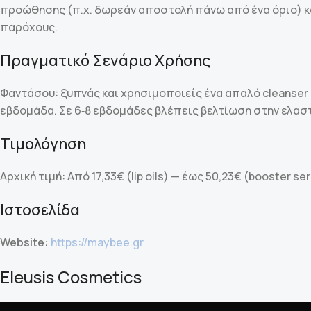
προώθησης (π.χ. δωρεάν αποστολή πάνω από ένα όριο) κ
παρόχους.
Πραγματικό Σενάριο Χρήσης
Φαντάσου: ξυπνάς και χρησιμοποιείς ένα απαλό cleanser 
εβδομάδα. Σε 6‑8 εβδομάδες βλέπεις βελτίωση στην ελαστι
Τιμολόγηση
Αρχική τιμή: Από 17,33€ (lip oils) — έως 50,23€ (booster 
Ιστοσελίδα
Website:
https://maybee.gr
Eleusis Cosmetics