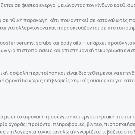
εται σε φυσικά ενεργά, μειώνοντας τον κίνδυνο ερεθισμ
 σε ηθική παραγωγή, κάτι που αντηχεί σε καταναλωτές που
ται για αλλεργιογόνα και παρασκευάζονται σε πιστοποι
oster serums, scrubs και body oils — υπάρχει προϊόν για
ν για πιστοποιήσεις και επιστημονική τεκμηρίωση ενισχ
ή, ασφαλή περιποίηση και είναι διατεθειμένοι να επενδύ
ική φροντίδα χωρίς επιβλαβείς χημικές ουσίες και για κα
ά με επιστημονική προσέγγιση και εργαστηριακή πιστοπο
α αγοράς: προϊόντα, πληροφορίες, βίντεο, πιστοποιήσεις
 επιλογές για τον καταναλωτή: γνωρίζεις τι βάζεις στο δ