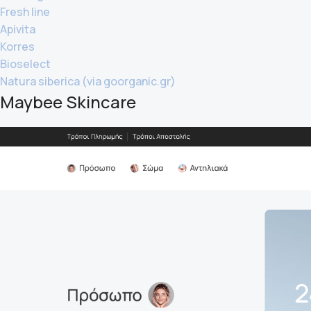
Fresh line
Apivita
Korres
Bioselect
Natura siberica (via goorganic.gr)
Maybee Skincare