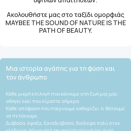
Ακολουθήστε μας στο ταξίδι ομορφιάς
ΜAYBEE THE SOUND OF NATURE IS THE
PATH OF BEAUTY.
Μια ιστορία αγάπης για τη φύση και
τον άνθρωπο
Κάθε μικρή επιλογή που κάνουμε στη ζωή μας μάς
οδηγεί εκεί που είμαστε σήμερα.
Κάθε απόφαση που παίρνουμε καθορίζει τι θέλουμε
να πετύχουμε.
Διάβασα, έψαξα, ξαναδιάβασα, δούλεψα πολύ στον
κλάδο και ήξερα από την πρώτη στιγμή ότι αυτό