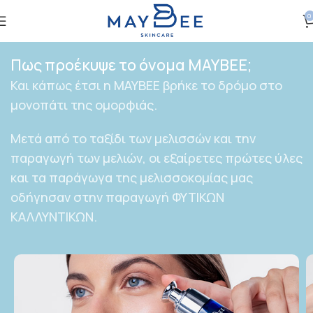
0
Πως προέκυψε το όνομα ΜΑΥΒΕΕ;
Και κάπως έτσι η ΜΑΥΒΕΕ βρήκε το δρόμο στο
μονοπάτι της ομορφιάς.
Μετά από το ταξίδι των μελισσών και την
παραγωγή των μελιών, οι εξαίρετες πρώτες ύλες
και τα παράγωγα της μελισσοκομίας μας
οδήγησαν στην παραγωγή ΦΥΤΙΚΩΝ
ΚΑΛΛΥΝΤΙΚΩΝ.