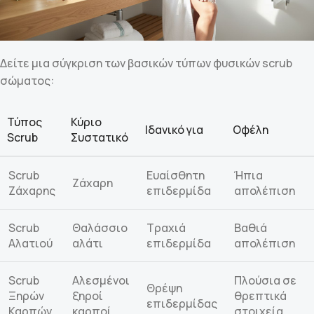
Δείτε μια σύγκριση των βασικών τύπων φυσικών scrub
σώματος:
Τύπος
Κύριο
Ιδανικό για
Οφέλη
Scrub
Συστατικό
Scrub
Ευαίσθητη
Ήπια
Ζάχαρη
Ζάχαρης
επιδερμίδα
απολέπιση
Scrub
Θαλάσσιο
Τραχιά
Βαθιά
Αλατιού
αλάτι
επιδερμίδα
απολέπιση
Scrub
Αλεσμένοι
Πλούσια σε
Θρέψη
Ξηρών
ξηροί
θρεπτικά
επιδερμίδας
Καρπών
καρποί
στοιχεία