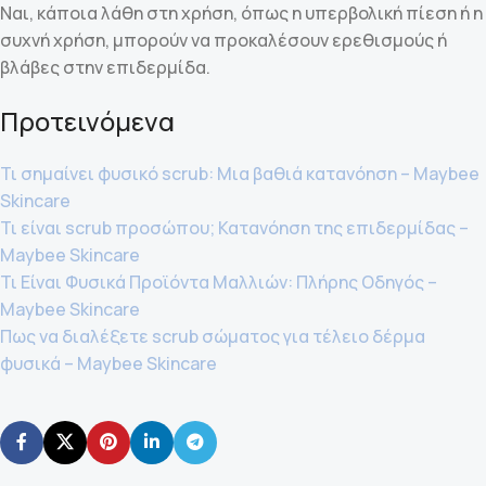
Ναι, κάποια λάθη στη χρήση, όπως η υπερβολική πίεση ή η
συχνή χρήση, μπορούν να προκαλέσουν ερεθισμούς ή
βλάβες στην επιδερμίδα.
Προτεινόμενα
Τι σημαίνει φυσικό scrub: Μια βαθιά κατανόηση – Maybee
Skincare
Τι είναι scrub προσώπου; Κατανόηση της επιδερμίδας –
Maybee Skincare
Τι Είναι Φυσικά Προϊόντα Μαλλιών: Πλήρης Οδηγός –
Maybee Skincare
Πως να διαλέξετε scrub σώματος για τέλειο δέρμα
φυσικά – Maybee Skincare