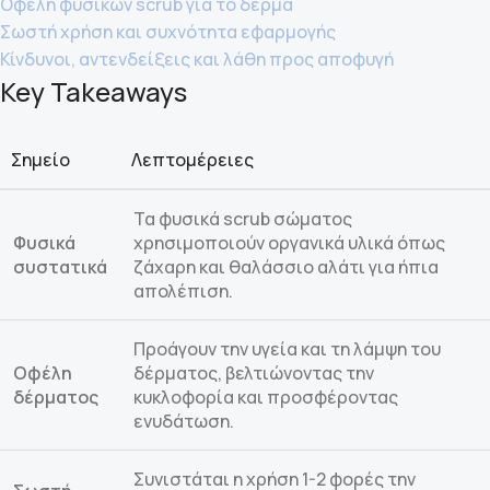
Οφέλη φυσικών scrub για το δέρμα
Σωστή χρήση και συχνότητα εφαρμογής
Κίνδυνοι, αντενδείξεις και λάθη προς αποφυγή
Key Takeaways
Σημείο
Λεπτομέρειες
Τα φυσικά scrub σώματος
Φυσικά
χρησιμοποιούν οργανικά υλικά όπως
συστατικά
ζάχαρη και θαλάσσιο αλάτι για ήπια
απολέπιση.
Προάγουν την υγεία και τη λάμψη του
Οφέλη
δέρματος, βελτιώνοντας την
δέρματος
κυκλοφορία και προσφέροντας
ενυδάτωση.
Συνιστάται η χρήση 1-2 φορές την