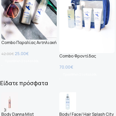
Combo Παραλίας Αντηλιακή
Προστασία
25.00
€
42.00
€
Combo Φροντίδας
Προσθήκη Στο Καλάθι
Προσώπου
70.00
€
Προσθήκη Στο Καλάθι
Είδατε πρόσφατα
Body Danna Mist
Body/ Face/ Hair Splash City