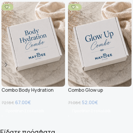
-7%
-27%
Combo Body Hydration
Combo Glow up
67.00
€
52.00
€
72.18
€
71.08
€
Προσθήκη Στο Καλάθι
Προσθήκη Στο Καλάθι
Είδατε πρόσφατα