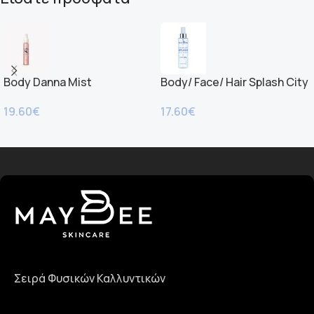
Body Danna Mist
Body/ Face/ Hair Splash City
Girl
19.60
€
17.60
€
Read more
Σειρά Φυσικών Καλλυντικών