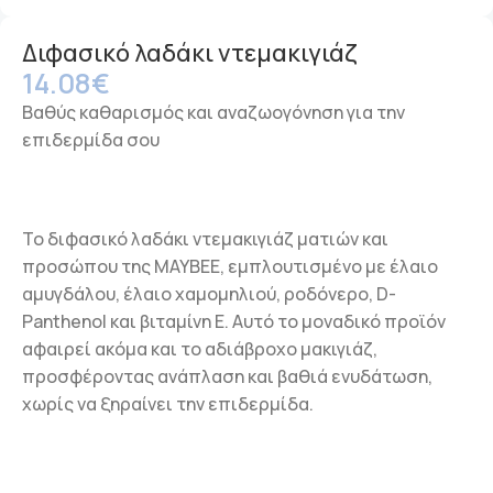
Διφασικό λαδάκι ντεμακιγιάζ
14.08
€
Βαθύς καθαρισμός και αναζωογόνηση για την
επιδερμίδα σου
Το διφασικό λαδάκι ντεμακιγιάζ ματιών και
προσώπου της MAYBEE, εμπλουτισμένο με έλαιο
αμυγδάλου, έλαιο χαμομηλιού, ροδόνερο, D-
Panthenol και βιταμίνη Ε. Αυτό το μοναδικό προϊόν
αφαιρεί ακόμα και το αδιάβροχο μακιγιάζ,
προσφέροντας ανάπλαση και βαθιά ενυδάτωση,
χωρίς να ξηραίνει την επιδερμίδα.