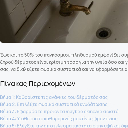
Έως και το 50% του παγκόσμιου πληθυσμού εμφανίζει συ
ξηρού δέρματος είναι κρίσιμη τόσο για την υγεία όσο και
σας, να διαλέξετε φυσικά συστατικά και να εφαρμόσετε
Πίνακας Περιεχομένων
Βήμα 1: Καθορίστε τις ανάγκες του δέρματός σας
Βήμα 2: Επιλέξτε φυσικά συστατικά ενυδάτωσης
Βήμα 3: Εφαρμόστε προϊόντα maybee skincare σωστά
Βήμα 4: Υιοθετήστε καθημερινές ρουτίνες φροντίδας
Βήμα 5: Ελέγξτε την αποτελεσματικότητα στην υφή και όψ