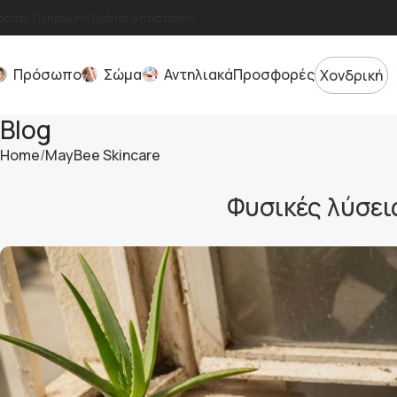
ρόποι Πληρωμής
Τρόποι Αποστολής
Πρόσωπο
Σώμα
Αντηλιακά
Προσφορές
Χονδρική
Blog
Home
MayBee Skincare
Φυσικές λύσει