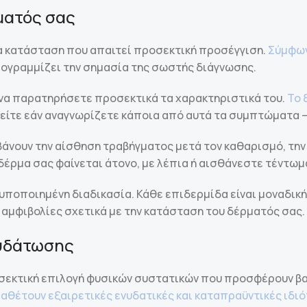
ρματός σας
ια κατάσταση που απαιτεί προσεκτική προσέγγιση.
Σύμφων
πογραμμίζει την σημασία της σωστής διάγνωσης.
ι να παρατηρήσετε προσεκτικά τα χαρακτηριστικά του.
Το 
χείτε εάν αναγνωρίζετε κάποια από αυτά τα συμπτώματα –
άνουν την αίσθηση τραβήγματος μετά τον καθαρισμό, την
ο δέρμα σας φαίνεται άτονο, με λέπια ή αισθάνεστε τέντω
τυποποιημένη διαδικασία. Κάθε επιδερμίδα είναι μοναδικ
 αμφιβολίες σχετικά με την κατάσταση του δέρματός σας.
νυδάτωσης
σεκτική επιλογή φυσικών συστατικών που προσφέρουν βα
διαθέτουν εξαιρετικές ενυδατικές και καταπραϋντικές ιδι