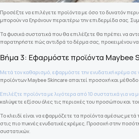
Προσέξτε να επιλέγετε προϊόντα με όσο το δυνατόν περι
μπορούν να ξηράνουν περαιτέρω την επιδερμίδα σας. Συμβ
Τα φυσικά συστατικά που θα επιλέξετε θα πρέπει να αντ
παρατηρήστε πώς αντιδρά το δέρμα σας, προκειμένου να
Βήμα 3: Εφαρμόστε προϊόντα Maybee 
Μετά τον καθαρισμό, εφαρμόστε την ενυδατική κρέμα σε 
προϊόντων Maybee Skincare απαιτεί προσοχή και μέθοδο
Επιλέξτε προϊόντα με λιγότερα από 10 συστατικά για να 
καλύψετε εξίσου όλες τις περιοχές του προσώπου και τ
Το κλειδί είναι να εφαρμόζετε τα προϊόντα αμέσως μετά 
στις πιο πυκνές ενυδατικές κρέμες. Προσοχή στην ποσότ
συστατικών.