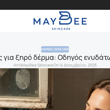
MAYBEE SKINCARE
ς για ξηρό δέρμα: Οδηγός ενυδά
Από
MayBee Skincare
On 14 Δεκεμβρίου, 2025