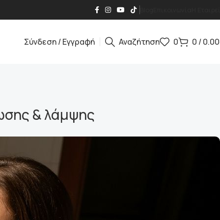
Blog
Επικοινωνία
Η Εταιρε
Σύνδεση / Εγγραφή
Αναζήτηση
0
0
/
0.00
τωσης & λάμψης