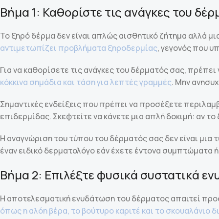
Βήμα 1: Καθορίστε τις ανάγκες του δέ
Το ξηρό δέρμα δεν είναι απλώς αισθητικό ζήτημα αλλά μ
αντιμετωπίζει προβλήματα ξηροδερμίας
, γεγονός που υ
Για να καθορίσετε τις ανάγκες του δέρματός σας, πρέπε
κόκκινα σημάδια και τάση για λεπτές γραμμές
. Μην ανησυ
Σημαντικές ενδείξεις που πρέπει να προσέξετε περιλαμβ
επιδερμίδας. Σκεφτείτε να κάνετε μια απλή δοκιμή: αν τ
Η αναγνώριση του τύπου του δέρματός σας δεν είναι μια 
έναν ειδικό δερματολόγο εάν έχετε έντονα συμπτώματα ή
Βήμα 2: Επιλέξτε φυσικά συστατικά ε
Η αποτελεσματική ενυδάτωση του δέρματος απαιτεί προ
όπως η αλόη βέρα, το βούτυρο καριτέ και το σκουαλάνιο 