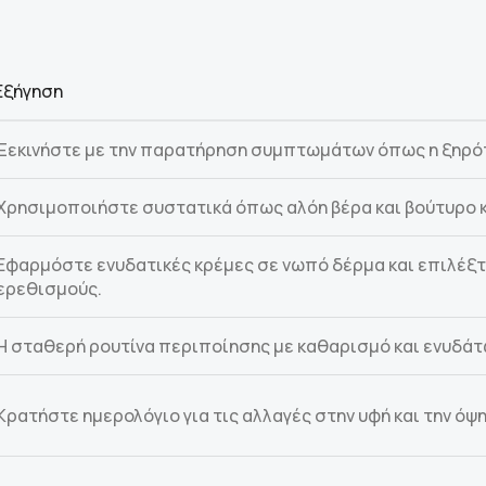
Εξήγηση
Ξεκινήστε με την παρατήρηση συμπτωμάτων όπως η ξηρότη
Χρησιμοποιήστε συστατικά όπως αλόη βέρα και βούτυρο 
Εφαρμόστε ενυδατικές κρέμες σε νωπό δέρμα και επιλέξτε
ερεθισμούς.
Η σταθερή ρουτίνα περιποίησης με καθαρισμό και ενυδάτω
Κρατήστε ημερολόγιο για τις αλλαγές στην υφή και την όψ