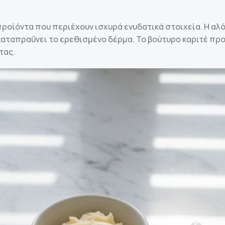
ροϊόντα που περιέχουν ισχυρά ενυδατικά στοιχεία. Η αλό
 καταπραΰνει το ερεθισμένο δέρμα. Το βούτυρο καριτέ πρ
τας.