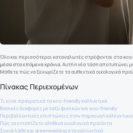
Όλο και περισσότεροι καταναλωτές στρέφονται στα eco-f
μέσα στα επόμενα χρόνια
. Αυτή η νέα τάση αποτυπώνει 
Μάθετε πώς να ξεχωρίζετε τα αυθεντικά οικολογικά προϊόν
Πίνακας Περιεχομένων
Τι είναι πραγματικά τα eco-friendly καλλυντικά
Βασικές διαφορές μεταξύ φυσικών και eco-friendly
Περιβαλλοντικές επιπτώσεις στην παραγωγή καλλυντικώ
Πώς να εντοπίζετε αληθινά οικολογικά προϊόντα
Συχνά λάθη και greenwashing στα καλλυντικά