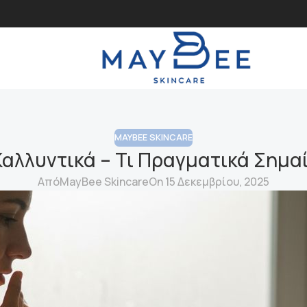
MAYBEE SKINCARE
Καλλυντικά – Τι Πραγματικά Σημα
Από
MayBee Skincare
On 15 Δεκεμβρίου, 2025