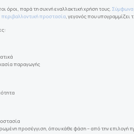
οι όροι, παρά τη συχνή εναλλακτική χρήση τους.
Σύμφωνα 
ια περιβαλλοντική προστασία
, γεγονός που υπογραμμίζει 
ες:
τατικά
δικασία παραγωγής
μότητα
ροστασία
ωμένη προσέγγιση, όπου κάθε φάση – από την επιλογή πρ