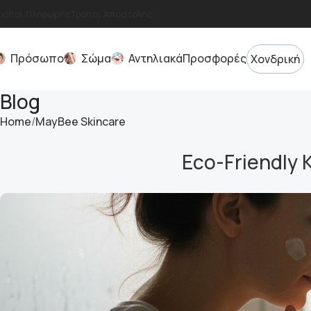
ρόποι Πληρωμής
Τρόποι Αποστολής
Πρόσωπο
Σώμα
Αντηλιακά
Προσφορές
Χονδρική
Blog
Home
MayBee Skincare
Eco-Friendly 