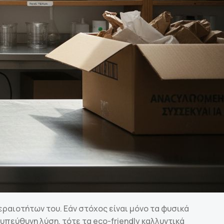
εραιοτήτων του. Εάν στόχος είναι μόνο τα φυσικά
υπεύθυνη λύση, τότε τα eco-friendly καλλυντικά