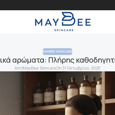
MAYBEE SKINCARE
υσικά αρώματα: Πλήρης καθοδηγητ
Από
MayBee Skincare
On 31 Οκτωβρίου, 2025