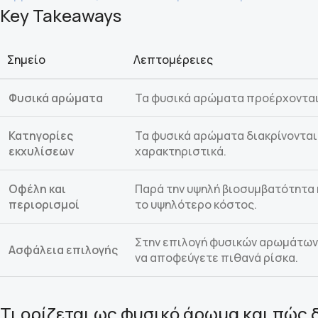
Key Takeaways
Σημείο
Λεπτομέρειες
Φυσικά αρώματα
Τα φυσικά αρώματα προέρχονται
Κατηγορίες
Τα φυσικά αρώματα διακρίνονται 
εκχυλίσεων
χαρακτηριστικά.
Οφέλη και
Παρά την υψηλή βιοσυμβατότητα κ
περιορισμοί
το υψηλότερο κόστος.
Στην επιλογή φυσικών αρωμάτων, 
Ασφάλεια επιλογής
να αποφεύγετε πιθανά ρίσκα.
Τι ορίζεται ως φυσικό άρωμα και πώς 