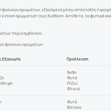
φυσικών αρωμάτων, εξαγόμενα μέσω απόσταξης ή ψυχρής 
 έντονη αρωματική τους διάθεση. Αντίθετα, τα
φυτικά εκ
.
ωμάτων περιλαμβάνουν:
ιών φυσικών αρωμάτων:
 Εξαγωγής
Προέλευση
Άνθη
ξη
Φυτά
κθλιψη
Ρίζες
Φλοιοί
η
Φυτά
Βότανα