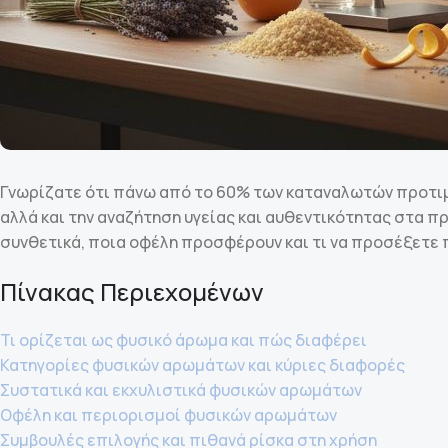
Γνωρίζατε ότι πάνω από το 60% των καταναλωτών προτιμ
αλλά και την αναζήτηση υγείας και αυθεντικότητας στα 
συνθετικά, ποια οφέλη προσφέρουν και τι να προσέξετε π
Πίνακας Περιεχομένων
Τι ορίζεται ως φυσικό άρωμα και πώς διαφέρει
Κατηγορίες φυσικών αρωμάτων και κύριες διαφορές
Συστατικά και εκχυλιστικά φυσικών αρωμάτων
Οφέλη και περιορισμοί φυσικών αρωμάτων
Συμβουλές επιλογής και πιθανά ρίσκα στη χρήση