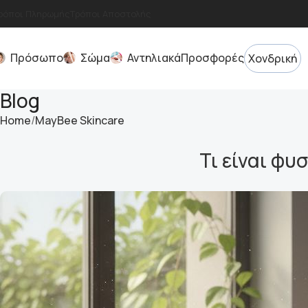
ρόποι Πληρωμής
Τρόποι Αποστολής
Πρόσωπο
Σώμα
Αντηλιακά
Προσφορές
Χονδρική
Blog
Home
MayBee Skincare
Τι είναι φ