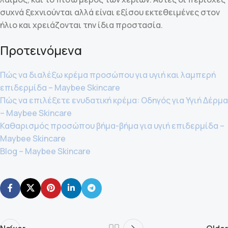
συχνά ξεχνιούνται αλλά είναι εξίσου εκτεθειμένες στον
ήλιο και χρειάζονται την ίδια προστασία.
Προτεινόμενα
Πώς να διαλέξω κρέμα προσώπου για υγιή και λαμπερή
επιδερμίδα – Maybee Skincare
Πώς να επιλέξετε ενυδατική κρέμα: Οδηγός για Υγιή Δέρμα
– Maybee Skincare
Καθαρισμός προσώπου βήμα-βήμα για υγιή επιδερμίδα –
Maybee Skincare
Blog – Maybee Skincare