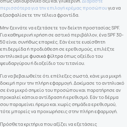
όπως υαλουρονικό οξύ και γλυκερίνη.
Διαβάστε
περισσότερα για την επιλογή κρέμας προσώπου
για να
εξασφαλίσετε την τέλεια φροντίδα.
Μην ξεχνάτε να εξετάσετε τον δείκτη προστασίας SPF.
Για καθημερινή χρήση σε αστικό περιβάλλον, ένα SPF 30-
50 είναι συνήθως επαρκές. Εάν έχετε ευαίσθητη
επιδερμίδα ή προδιάθεση σε ερεθισμούς, επιλέξτε
αντηλιακά με
φυσικά φίλτρα
όπως οξείδιο του
ψευδαργύρου ή διοξείδιο του τιτανίου.
Για να βεβαιωθείτε ότι επέλεξες σωστά, κάνε μια μικρή
δοκιμή πριν την πλήρη εφαρμογή. Δοκίμασε το αντηλιακό
σε ένα μικρό σημείο του προσώπου και παρατήρησε αν
προκαλεί κάποια αντίδραση ή ερεθισμό. Εάν το δέρμα
σου παραμείνει ήρεμο και χωρίς σημάδια ερεθισμού,
τότε μπορείς να προχωρήσεις στην πλήρη εφαρμογή.
Πρόσθετα κριτήρια που αξίζει να εξετάσεις