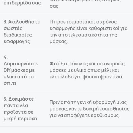
επιδερμίδα σας
σας.
3. Ακολουθήστε
Η προετοιμασία και ο χρόνος
σωστές
εφαρμογής είναι καθοριστικοί για
διαδικασίες
την αποτελεσματικότητα της
εφαρμογής
μάσκας.
4.
Δημιουργήστε
Φτιάξτε εύκολες και οικονομικές
DIY μάσκες με
μάσκες με υλικά όπως μέλι και
υλικά από το
ελαιόλαδο για φυσική φροντίδα.
σπίτι
5. Δοκιμάστε
Πριν από τη γενική εφαρμογή μιας
πάντα νέα
μάσκας, κάντε δοκιμή ευαισθησίας
προϊόντα σε
για να αποφύγετε ερεθισμούς.
μικρή περιοχή