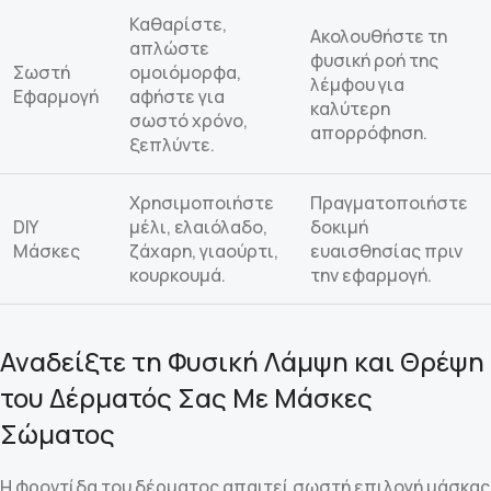
Καθαρίστε,
Ακολουθήστε τη
απλώστε
φυσική ροή της
Σωστή
ομοιόμορφα,
λέμφου για
Εφαρμογή
αφήστε για
καλύτερη
σωστό χρόνο,
απορρόφηση.
ξεπλύντε.
Χρησιμοποιήστε
Πραγματοποιήστε
DIY
μέλι, ελαιόλαδο,
δοκιμή
Μάσκες
ζάχαρη, γιαούρτι,
ευαισθησίας πριν
κουρκουμά.
την εφαρμογή.
Αναδείξτε τη Φυσική Λάμψη και Θρέψη
του Δέρματός Σας Με Μάσκες
Σώματος
Η φροντίδα του δέρματος απαιτεί σωστή επιλογή μάσκας