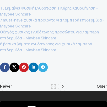
Τι Σημαίνει Φυσική Ενυδάτωση: Πλήρης Καθοδήγηση –
Maybee Skincare
7 must-have φυσικά προϊόντα για λαμπερή επιδερμίδα –
Maybee Skincare
Οδηγός φυσικής ενυδάτωσης προσώπου για λαμπερή
επιδερμίδα – Maybee Skincare
6 βασικά βήματα ενυδάτωσης για φυσικά λαμπερή
επιδερμίδα – Maybee Skincare
Newer
Older