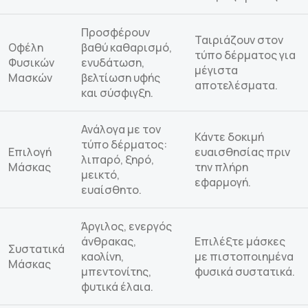
Προσφέρουν
Ταιριάζουν στον
Οφέλη
βαθύ καθαρισμό,
τύπο δέρματος για
Φυσικών
ενυδάτωση,
μέγιστα
Μασκών
βελτίωση υφής
αποτελέσματα.
και σύσφιγξη.
Ανάλογα με τον
Κάντε δοκιμή
τύπο δέρματος:
Επιλογή
ευαισθησίας πριν
λιπαρό, ξηρό,
Μάσκας
την πλήρη
μεικτό,
εφαρμογή.
ευαίσθητο.
Άργιλος, ενεργός
άνθρακας,
Επιλέξτε μάσκες
Συστατικά
καολίνη,
με πιστοποιημένα
Μάσκας
μπεντονίτης,
φυσικά συστατικά.
φυτικά έλαια.