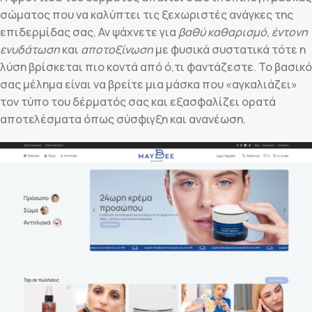
σώματος που να καλύπτει τις ξεχωριστές ανάγκες της
επιδερμίδας σας. Αν ψάχνετε για
βαθύ καθαρισμό
,
έντονη
ενυδάτωση
και
αποτοξίνωση
με φυσικά συστατικά τότε η
λύση βρίσκεται πιο κοντά από ό,τι φαντάζεστε. Το βασικό
σας μέλημα είναι να βρείτε μια μάσκα που «αγκαλιάζει»
τον τύπο του δέρματός σας και εξασφαλίζει ορατά
αποτελέσματα όπως σύσφιγξη και ανανέωση.